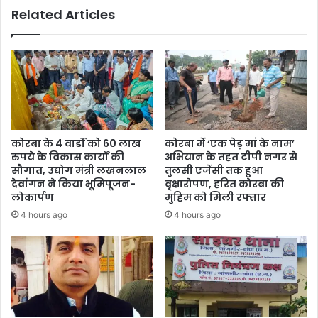
Related Articles
–
विकसित
भारत
और
छत्तीसगढ़
के
निर्माण
के
लिए
कोरबा के 4 वार्डों को 60 लाख
कोरबा में ‘एक पेड़ मां के नाम’
अपनाएं
रुपये के विकास कार्यों की
अभियान के तहत टीपी नगर से
स्वदेशी
सौगात, उद्योग मंत्री लखनलाल
तुलसी एजेंसी तक हुआ
देवांगन ने किया भूमिपूजन-
वृक्षारोपण, हरित कोरबा की
लोकार्पण
मुहिम को मिली रफ्तार
4 hours ago
4 hours ago