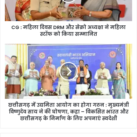
और
सेक्रो
अध्यक्षा
ने
CG : महिला दिवस DRM और सेक्रो अध्यक्षा ने महिला
महिला
स्टॉफ
स्टॉफ को किया सम्मानित
को
किया
छत्तीसगढ़
सम्मानित
में
उद्यमिता
आयोग
का
होगा
गठन
:
मुख्यमंत्री
छत्तीसगढ़ में उद्यमिता आयोग का होगा गठन : मुख्यमंत्री
विष्णुदेव
साय
विष्णुदेव साय ने की घोषणा, कहा – विकसित भारत और
ने
छत्तीसगढ़ के निर्माण के लिए अपनाएं स्वदेशी
की
घोषणा,
कहा