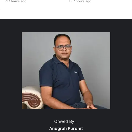
7 hours ago
7 hours ago
Onwed By :
Anugrah Purohit