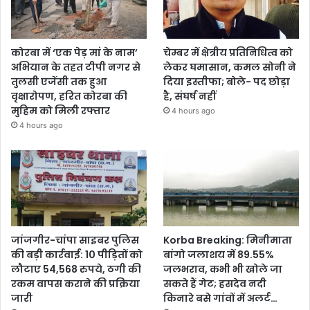
कोरबा में ‘एक पेड़ मां के नाम’
चेम्बर में क्षेत्रीय प्रतिनिधित्व को
अभियान के तहत टीपी नगर से
लेकर घमासान, कमल सोनी ने
तुलसी एजेंसी तक हुआ
दिया इस्तीफा; बोले- पद छोड़ा
वृक्षारोपण, हरित कोरबा की
है, संघर्ष नहीं
मुहिम को मिली रफ्तार
4 hours ago
4 hours ago
जांजगीर-चांपा साइबर पुलिस
Korba Breaking: मिनीमाता
की बड़ी कार्रवाई: 10 पीड़ितों को
बांगो जलाशय में 89.55%
लौटाए 54,568 रुपये, ठगी की
जलभराव, कभी भी खोले जा
रकम वापस कराने की प्रक्रिया
सकते हैं गेट; हसदेव नदी
जारी
किनारे बसे गांवों में अलर्ट…