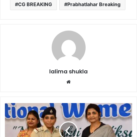
CG BREAKING
Prabhatlahar Breaking
lalima shukla
Website
CG
:
महिला
दिवस
DRM