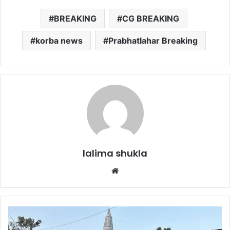
BREAKING
CG BREAKING
korba news
Prabhatlahar Breaking
lalima shukla
Website
SECL
की