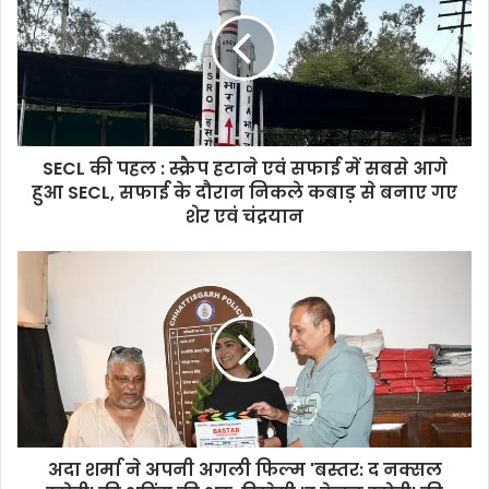
पहल
:
स्क्रैप
हटाने
एवं
सफाई
में
SECL की पहल : स्क्रैप हटाने एवं सफाई में सबसे आगे
सबसे
आगे
हुआ SECL, सफाई के दौरान निकले कबाड़ से बनाए गए
हुआ
शेर एवं चंद्रयान
SECL,
सफाई
अदा
के
शर्मा
दौरान
ने
निकले
अपनी
कबाड़
अगली
से
फिल्म
बनाए
'बस्तर:
गए
द
शेर
नक्सल
एवं
अदा शर्मा ने अपनी अगली फिल्म 'बस्तर: द नक्सल
स्टोरी'
चंद्रयान