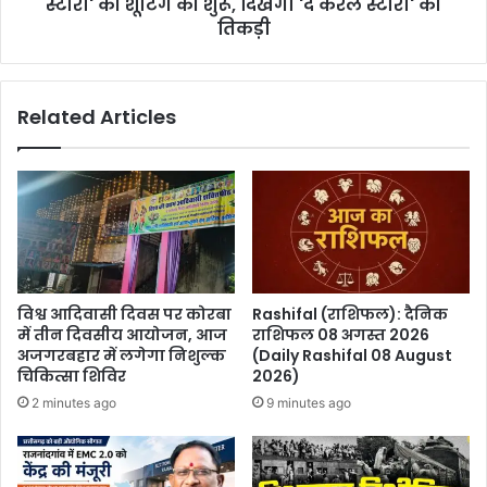
की
स्टोरी' की शूटिंग की शुरू, दिखेगी 'द केरल स्टोरी' की
शूटिंग
तिकड़ी
की
शुरू,
दिखेगी
Related Articles
'द
केरल
स्टोरी'
की
तिकड़ी
विश्व आदिवासी दिवस पर कोरबा
Rashifal (राशिफल): दैनिक
में तीन दिवसीय आयोजन, आज
राशिफल 08 अगस्त 2026
अजगरबहार में लगेगा निशुल्क
(Daily Rashifal 08 August
चिकित्सा शिविर
2026)
2 minutes ago
9 minutes ago