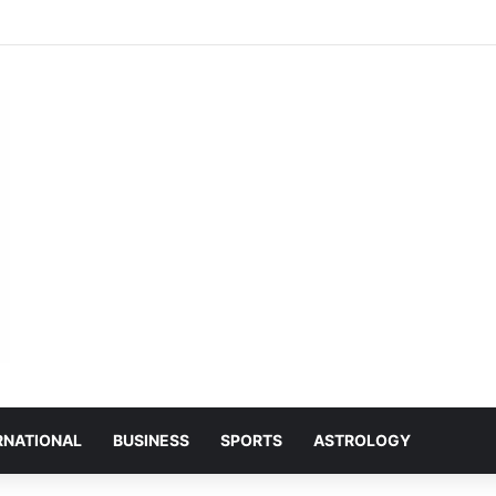
 जानकारी अंतिम छोर तक पहुंचे, तभी विकसित भारत का होगा संकल्प साकार -श्री नेहरू राम निषाद’
RNATIONAL
BUSINESS
SPORTS
ASTROLOGY