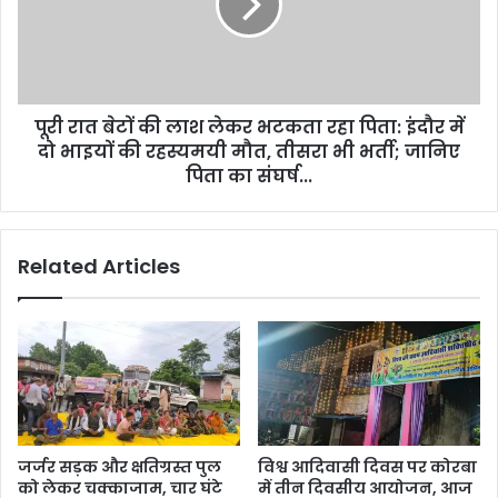
सुसाइड
लाश
नोट,
लेकर
पढ़ें....कहां
भटकता
मिली
रहा
दूसरी
पिता:
लाश
पूरी रात बेटों की लाश लेकर भटकता रहा पिता: इंदौर में
इंदौर
में
दो भाइयों की रहस्यमयी मौत, तीसरा भी भर्ती; जानिए
दो
पिता का संघर्ष...
भाइयों
की
रहस्यमयी
Related Articles
मौत,
तीसरा
भी
भर्ती;
जानिए
पिता
का
संघर्ष...
जर्जर सड़क और क्षतिग्रस्त पुल
विश्व आदिवासी दिवस पर कोरबा
को लेकर चक्काजाम, चार घंटे
में तीन दिवसीय आयोजन, आज