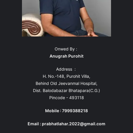
Onwed By :
Anugrah Purohit
Address :
H. No.-148, Purohit Villa,
Behind Old Jeevanmal Hospital,
Dist. Balodabazar Bhatapara(C.G.)
Pincode - 493118
Mobile : 7999388218
Email : prabhatlahar.2022@gmail.com