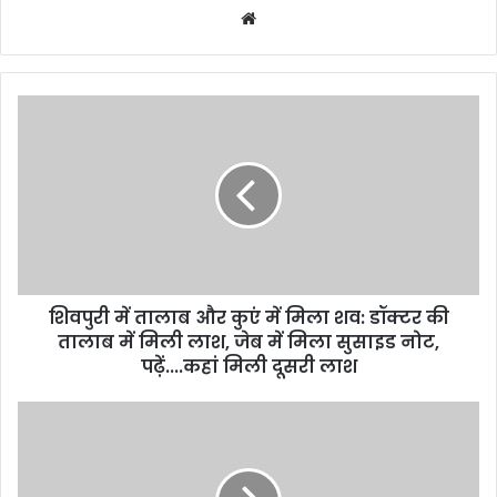
Website
शिवपुरी
में
तालाब
और
कुएं
में
मिला
शव:
डॉक्टर
शिवपुरी में तालाब और कुएं में मिला शव: डॉक्टर की
की
तालाब
तालाब में मिली लाश, जेब में मिला सुसाइड नोट,
में
पढ़ें....कहां मिली दूसरी लाश
मिली
लाश,
पूरी
जेब
रात
में
बेटों
मिला
की