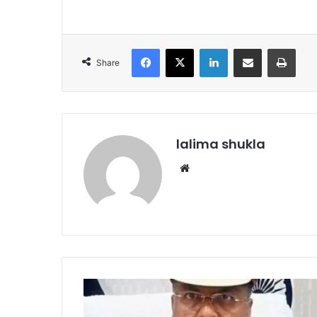
Facebook
X
LinkedIn
Share via Email
Print
Share
lalima shukla
Website
वरिष्ठ
पुलिस
अधीक्षक