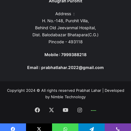
Anugrah Purohit
Address :
H. No.-148, Purohit Villa,
Behind Old Jeevanmal Hospital,
Dist. Balodabazar Bhatapara(C.G.)
Pincode - 493118
Mobile : 7999388218
Email : prabhatlahar.2022@gmail.com
Copyright 2024 © All rights reserved Prabhat Lahar | Developed
by
Nimble Technology
Facebook
X
YouTube
Instagram
Whatsapp