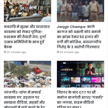
नवरात्रि में सुरक्षा और यातायात
Janjgir Champa: काले
व्यवस्था को लेकर पुलिस-
कागज को असली नोट बनाने
प्रशासन की तैयारी तेज, दुर्गा
का झांसा देकर 50 हजार की
उत्सव समितियों के साथ हुई
ठगी की कोशिश, अंतरराज्यीय
बैठक
गिरोह के 3 आरोपी गिरफ्तार
35 minutes ago
44 minutes ago
जांजगीर-चांपा में सफाई
थिएटर के बाद OTT पर भी
व्यवस्था ठप: हड़ताल पर
मनोज बाजपेयी स्टारर ‘गवर्नर’
स्वच्छता दीदियां, सड़कों और
का जलवा, प्राइम वीडियो
मोहल्लों में लगे कचरे के ढेर
इंडिया पर नंबर 1