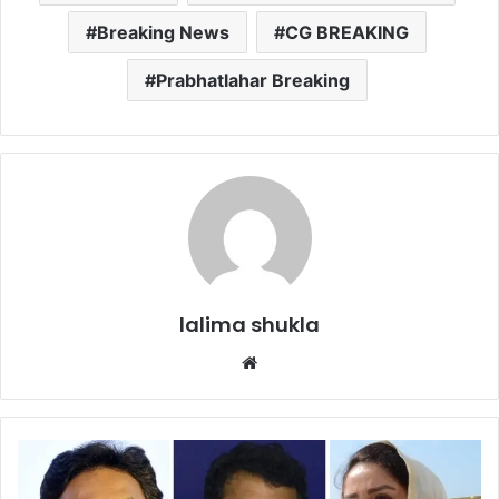
Breaking News
CG BREAKING
Prabhatlahar Breaking
lalima shukla
Website
INDIA-
NDA
की