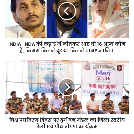
लड़ाई
में
जीतकर
आए
वो
16
INDIA- NDA की लड़ाई में जीतकर आए वो 16 अन्य कौन
अन्य
कौन
हैं, किससे कितने दूर या कितने पास? जानिए.
हैं,
किससे
विश्व
कितने
पर्यावरण
दूर
दिवस
या
पर
कितने
दुर्ग
पास?
वन
जानिए.
मंडल
का
जिला
विश्व पर्यावरण दिवस पर दुर्ग वन मंडल का जिला स्तरीय
स्तरीय
रैली
रैली एवं पौधारोपण कार्यक्रम
एवं