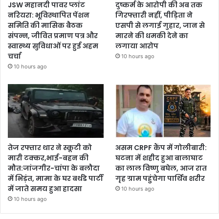
JSW महानदी पावर प्लांट
दुष्कर्म के आरोपी की अब तक
नरियरा: भूविस्थापित पेंशन
गिरफ्तारी नहीं, पीड़िता ने
समिति की मासिक बैठक
एसपी से लगाई गुहार, जान से
संपन्न, जीवित प्रमाण पत्र और
मारने की धमकी देने का
स्वास्थ्य सुविधाओं पर हुई अहम
लगाया आरोप
चर्चा
10 hours ago
10 hours ago
तेज रफ्तार थार ने स्कूटी को
असम CRPF कैंप में गोलीबारी:
मारी टक्कर,भाई-बहन की
घटना में शहीद हुआ बालाघाट
मौत:जांजगीर-चांपा के बलौदा
का लाल विष्णु बघेल, आज रात
में भिड़ंत, मामा के घर बर्थडे पार्टी
गृह ग्राम पहुंचेगा पार्थिव शरीर
में जाते समय हुआ हादसा
10 hours ago
10 hours ago