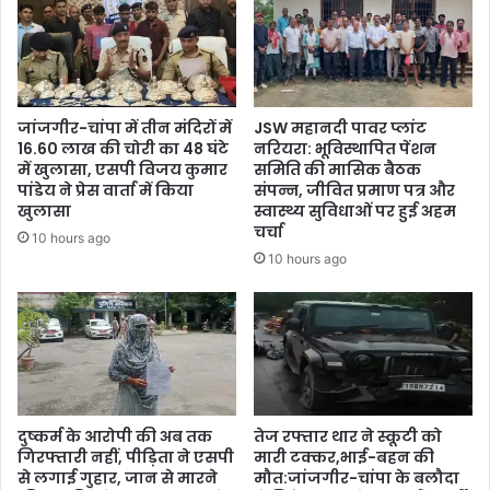
जांजगीर-चांपा में तीन मंदिरों में
JSW महानदी पावर प्लांट
16.60 लाख की चोरी का 48 घंटे
नरियरा: भूविस्थापित पेंशन
में खुलासा, एसपी विजय कुमार
समिति की मासिक बैठक
पांडेय ने प्रेस वार्ता में किया
संपन्न, जीवित प्रमाण पत्र और
खुलासा
स्वास्थ्य सुविधाओं पर हुई अहम
चर्चा
10 hours ago
10 hours ago
दुष्कर्म के आरोपी की अब तक
तेज रफ्तार थार ने स्कूटी को
गिरफ्तारी नहीं, पीड़िता ने एसपी
मारी टक्कर,भाई-बहन की
से लगाई गुहार, जान से मारने
मौत:जांजगीर-चांपा के बलौदा