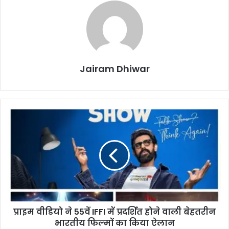
Jairam Dhiwar
प्राइम
वीडियो
ने
55वें
IFFI
में
प्रदर्शित
होने
वाली
प्राइम वीडियो ने 55वें IFFI में प्रदर्शित होने वाली बेहतरीन
बेहतरीन
भारतीय
भारतीय फिल्मों का किया ऐलान