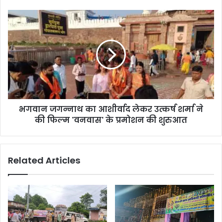
फिल्मों
का
भगवान
किया
जगन्नाथ
ऐलान
का
आशीर्वाद
लेकर
उत्कर्ष
शर्मा
ने
की
भगवान जगन्नाथ का आशीर्वाद लेकर उत्कर्ष शर्मा ने
फिल्म
'वनवास'
की फिल्म 'वनवास' के प्रमोशन की शुरुआत
के
प्रमोशन
की
Related Articles
शुरुआत