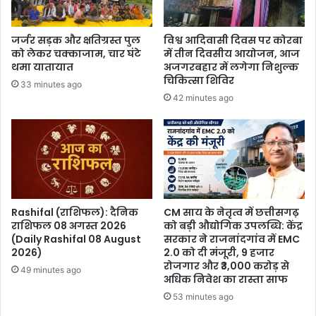
जर्जर सड़क और क्षतिग्रस्त पुल
विश्व आदिवासी दिवस पर कोरबा
को लेकर चक्काजाम, चार घंटे
में तीन दिवसीय आयोजन, आज
थमा यातायात
अजगरबहार में लगेगा निशुल्क
चिकित्सा शिविर
33 minutes ago
42 minutes ago
Rashifal (राशिफल): दैनिक
CM साय के नेतृत्व में छत्तीसगढ़
राशिफल 08 अगस्त 2026
को बड़ी औद्योगिक उपलब्धि: केंद्र
(Daily Rashifal 08 August
सरकार ने राजनांदगांव में EMC
2026)
2.0 को दी मंजूरी, 9 हजार
रोजगार और ₹3,000 करोड़ से
49 minutes ago
अधिक निवेश का रास्ता साफ
53 minutes ago