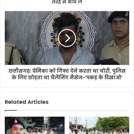
से
तरह से बांध ले
अच्छी
तरह
छत्तीसगढ़:
से
प्रेमिका
बांध
को
ले
गिफ्ट
देने
करता
था
चोरी,
पुलिस
छत्तीसगढ़: प्रेमिका को गिफ्ट देने करता था चोरी, पुलिस
के
लिए
के लिए छोड़ता था चैलेंजिंग मैसेज-‘पकड़ के दिखाओ’
छोड़ता
था
चैलेंजिंग
Related Articles
मैसेज-‘पकड़
के
दिखाओ’