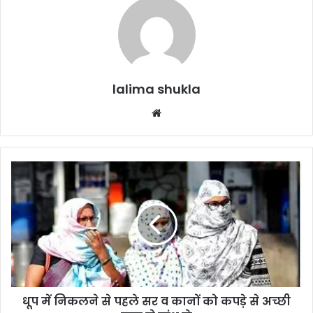
lalima shukla
Website
धूप
में
निकलने
से
पहले
सर
व
कानों
को
धूप में निकलने से पहले सर व कानों को कपड़े से अच्छी
कपड़े