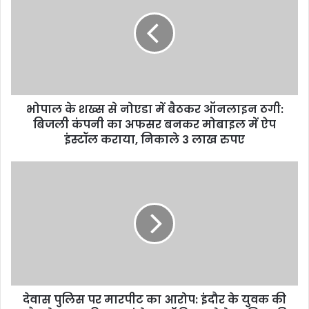
शख्स
से
नोएडा
में
बैठकर
ऑनलाइन
ठगी:
भोपाल के शख्स से नोएडा में बैठकर ऑनलाइन ठगी:
बिजली
कंपनी
बिजली कंपनी का अफसर बनकर मोबाइल में ऐप
का
इंस्टॉल कराया, निकाले 3 लाख रुपए
अफसर
बनकर
देवास
मोबाइल
पुलिस
में
पर
ऐप
मारपीट
इंस्टॉल
का
कराया,
आरोप:
निकाले
इंदौर
3
के
लाख
युवक
रुपए
देवास पुलिस पर मारपीट का आरोप: इंदौर के युवक की
की