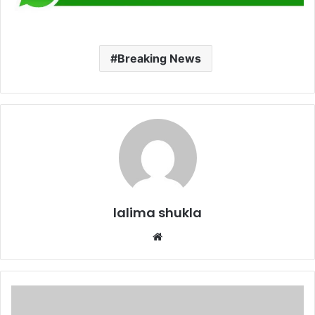
Breaking News
lalima shukla
Website
भोपाल
के