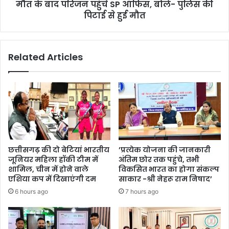
मौत
मौत के बाद परिजन पहुंचे SP ऑफिस, बोले- पुलिस की
के
पिटाई से हुई मौत
बाद
परिजन
पहुंचे
Related Articles
SP
ऑफिस,
बोले-
पुलिस
की
पिटाई
से
हुई
मौत
छत्तीसगढ़ की दो बेटियां भारतीय
’प्रत्येक योजना की जानकारी
जूनियर महिला हॉकी टीम में
अंतिम छोर तक पहुंचे, तभी
शामिल, चीन में होने वाले
विकसित भारत का होगा संकल्प
एशिया कप में दिखाएंगी दम
साकार -श्री नेहरू राम निषाद’
6 hours ago
7 hours ago