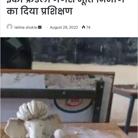
का दिया प्रशिक्षण
Send
lalima shukla
August 29, 2022
74
an
email