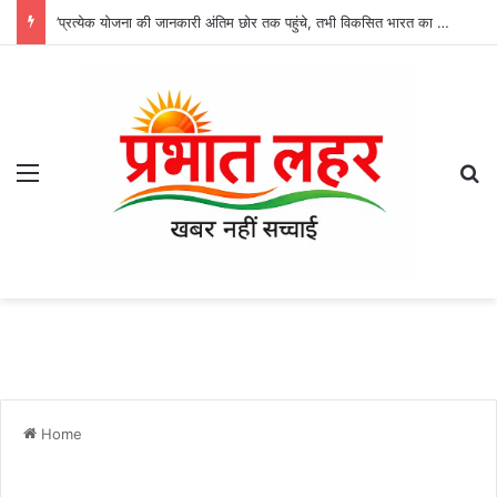
’प्रत्येक योजना की जानकारी अंतिम छोर तक पहुंचे, तभी विकसित भारत का होगा संकल्प साकार -श्री नेहरू राम निषाद’
Menu
Se
Home