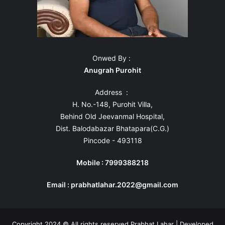
Onwed By :
Anugrah Purohit
Address :
H. No.-148, Purohit Villa,
Behind Old Jeevanmal Hospital,
Dist. Balodabazar Bhatapara(C.G.)
Pincode - 493118
Mobile : 7999388218
Email : prabhatlahar.2022@gmail.com
Copyright 2024 © All rights reserved Prabhat Lahar | Developed