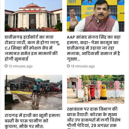
छत्तीसगढ़ हाईकोर्ट का नया
AAP सांसद संजय सिंह का बड़ा
रोस्टर जारी, कल से होगा लागू,
हमला, कहा- पेसा कानून का
CJ सिन्हा की स्पेशल बेंच में
छत्तीसगढ़ में उड़ाया जा रहा
जमानत समेत इन मामलों की
मजाक, आदिवासी समाज में है
होगी सुनवाई
गुस्सा…
15 minutes ago
18 minutes ago
रक्षाबंधन पर डाक विभाग की
खास तैयारी: कोरबा के मुख्य
रायगढ़ में हाथी का खूनी हमला:
और उप डाकघरों में लगी विशेष
बस्ती के पास ग्रामीण को
पीली पेटियां, 29 अगस्त तक
कुचला, मौके पर मौत;