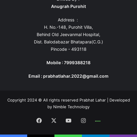
Anugrah Purohit
Address :
H. No.-148, Purohit Villa,
Behind Old Jeevanmal Hospital,
Dist. Balodabazar Bhatapara(C.G.)
Pincode - 493118
Mobile : 7999388218
Email : prabhatlahar.2022@gmail.com
Copyright 2024 © All rights reserved Prabhat Lahar | Developed
by
Nimble Technology
Facebook
X
YouTube
Instagram
Whatsapp