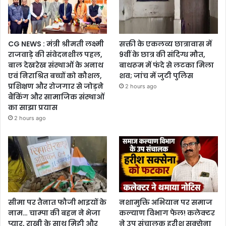
CG NEWS : मंत्री श्रीमती लक्ष्मी
सक्ती के एकलव्य छात्रावास में
राजवाड़े की संवेदनशील पहल,
9वीं के छात्र की संदिग्ध मौत,
बाल देखरेख संस्थाओं के अनाथ
बाथरूम में फंदे से लटका मिला
एवं निराश्रित बच्चों को कौशल,
शव; जांच में जुटी पुलिस
प्रशिक्षण और रोजगार से जोड़ने
2 hours ago
बैंकिंग और सामाजिक संस्थाओं
का साझा प्रयास
2 hours ago
सीमा पर तैनात फौजी भाइयों के
नशामुक्ति अभियान पर समाज
नाम… चाम्पा की बहन ने भेजा
कल्याण विभाग फेल! कलेक्टर
प्यार, राखी के साथ मिट्टी और
ने उप संचालक हरीश सक्सेना