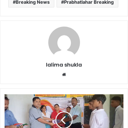
Breaking News
Prabhatlahar Breaking
lalima shukla
Website
आजादी
का
अमृत
महोत्सव:
हर
घर