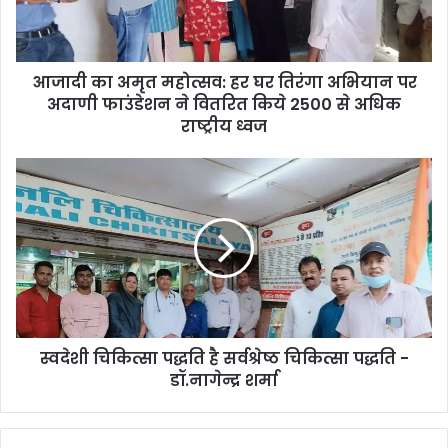
तिरंगा
अभियान
पर
आजादी का अमृत महोत्सव: हर घर तिरंगा अभियान पर
अदाणी
फाउंडेशन
अदाणी फाउंडेशन ने वितरित किये 2500 से अधिक
ने
राष्ट्रीय ध्वज
वितरित
किये
स्वदेशी
2500
चिकित्सा
से
पद्धति
अधिक
है
राष्ट्रीय
सर्वश्रेष्ठ
ध्वज
चिकित्सा
पद्धति
-
डॉ.नागेन्द्र
स्वदेशी चिकित्सा पद्धति है सर्वश्रेष्ठ चिकित्सा पद्धति -
शर्मा
डॉ.नागेन्द्र शर्मा