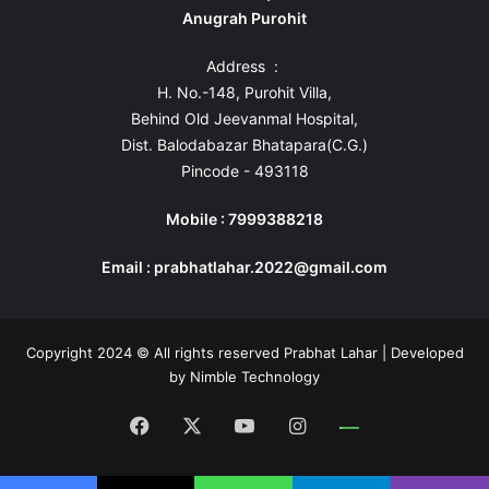
Anugrah Purohit
Address :
H. No.-148, Purohit Villa,
Behind Old Jeevanmal Hospital,
Dist. Balodabazar Bhatapara(C.G.)
Pincode - 493118
Mobile : 7999388218
Email : prabhatlahar.2022@gmail.com
Copyright 2024 © All rights reserved Prabhat Lahar | Developed
by
Nimble Technology
Facebook
X
YouTube
Instagram
Whatsapp