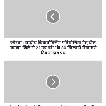
:
राष्ट्रीय
किकबॉक्सिंग
प्रतियोगिता
हेतु
टीम
रवाना,
जिले
कोरबा : राष्ट्रीय किकबॉक्सिंग प्रतियोगिता हेतु टीम
से
22
रवाना, जिले से 22 एवं प्रदेश के 80 खिलाडी दिखाएंगे
एवं
रिंग में दांव पेंच
प्रदेश
के
मोबाईल
80
चोर
खिलाडी
को
दिखाएंगे
गिरफ्तार
रिंग
करने
में
में
दांव
थाना
पेंच
सक्ती
पुलिस