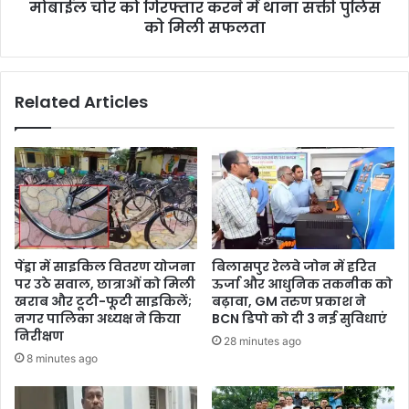
मोबाईल चोर को गिरफ्तार करने में थाना सक्ती पुलिस
को
मिली
को मिली सफलता
सफलता
Related Articles
पेंड्रा में साइकिल वितरण योजना
बिलासपुर रेलवे जोन में हरित
पर उठे सवाल, छात्राओं को मिली
ऊर्जा और आधुनिक तकनीक को
खराब और टूटी-फूटी साइकिलें;
बढ़ावा, GM तरुण प्रकाश ने
नगर पालिका अध्यक्ष ने किया
BCN डिपो को दी 3 नई सुविधाएं
निरीक्षण
28 minutes ago
8 minutes ago