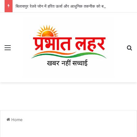
बिलासपुर रेलवे जोन में हरित ऊर्जा और आधुनिक तकनीक को बढ़ावा, GM तरुण प्रकाश ने BCN डिपो को दी 3 नई सुविधाएं
Menu
Se
Home