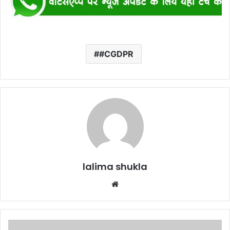
#CGDPR
lalima shukla
Website
कोरबा