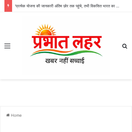
’प्रत्येक योजना की जानकारी अंतिम छोर तक पहुंचे, तभी विकसित भारत का होगा संकल्प साकार -श्री नेहरू राम निषाद’
Menu
Se
Home