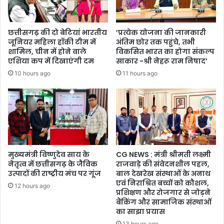
जेबरात
छत्तीसगढ़ की दो बेटियां भारतीय
’प्रत्येक योजना की जानकारी
जूनियर महिला हॉकी टीम में
अंतिम छोर तक पहुंचे, तभी
शामिल, चीन में होने वाले
विकसित भारत का होगा संकल्प
एशिया कप में दिखाएंगी दम
साकार -श्री नेहरू राम निषाद’
10 hours ago
11 hours ago
मुख्यमंत्री विष्णुदेव साय के
CG NEWS : मंत्री श्रीमती लक्ष्मी
नेतृत्व में छत्तीसगढ़ के जैविक
राजवाड़े की संवेदनशील पहल,
उत्पादों की राष्ट्रीय मंच पर गूंज
बाल देखरेख संस्थाओं के अनाथ
एवं निराश्रित बच्चों को कौशल,
12 hours ago
प्रशिक्षण और रोजगार से जोड़ने
बैंकिंग और सामाजिक संस्थाओं
का साझा प्रयास
13 hours ago