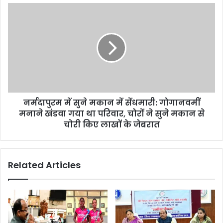
पार्टी
नर्मदापुरम
के
में
खिलाफ
सुने
काम
मकान
करने
में
पर
सेंधमारी:
की
गोगानवमीं
कार्रवाई,
मनाने
48
खंडवा
कार्यकर्ता
नर्मदापुरम में सुने मकान में सेंधमारी: गोगानवमीं
गया
6
था
मनाने खंडवा गया था परिवार, चोरों ने सुने मकान से
साल
परिवार,
चोरी किए लाखों के जेबरात
के
चोरों
लिए
ने
निष्कासित
सुने
Related Articles
मकान
से
चोरी
किए
लाखों
के